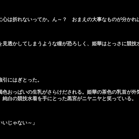
に心は折れないってか。ん～？ おまえの大事なものが分かれ
見透かしてしまうような瞳が恐ろしく、姫華はとっさに競技
強引にはぎとった。
色おっぱいの生乳がさらけだされる。姫華の茶色の乳首が外
。純白の競技水着を手にとった黒宮がニヤニヤと笑っている。
いいじゃない～」