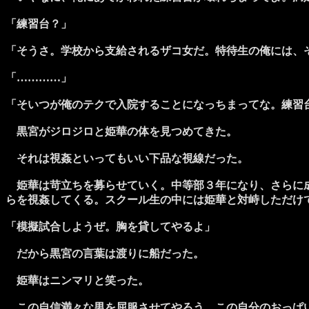
「練習台？」
「そうさ。学校から支給されるザコ女だ。特待生の俺には、
「…………」
「そいつが俺のテクで入院することになっちまってな。練習
黒宮がジロジロと姫華の体を見つめてきた。
それは視姦といってもいい下品な視線だった。
姫華は苛立ちを募らせていく。中等部３年になり、さらに成
らを視姦してくる。スクール生の中には姫華と対峙しただけ
「模擬試合しようぜ。胸を貸してやるよ」
だから黒宮の言葉は渡りに船だった。
姫華はニンマリと笑った。
この自信満々な男を屈服させてやろう。この自分のおっぱい