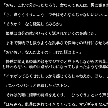
「おら、これで分かっただろう。女なんてもんは、男に犯さ
「ち、違うううう……う、ウチはそんなんじゃないいいい…
「そうか？ なら確認してみるか」
姫華は自分の体がひっくり返されていくのを感じた。
まるで荷物でも扱うような乱暴さで仰向けの格好にさせられ
「おいおい、なんだよそのトロけた顔はよ～」
快感に悶える姫華の顔をマジマジと見下ろしながらの言葉。
も終わらない。頭の回路がバカになってしまったような快感
「イヤがってるくせにしっかり感じてるじゃねえか。ほら、
パンパンパンッと連続したピストン。
それは的確に姫華の弱点をえぐり、「ひっぐう」という声
「ほらみろ。乱暴にされてイきまくってる。マゾギャルなん