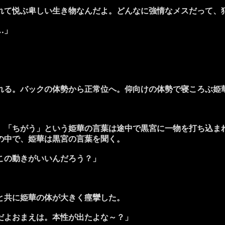
れて悦ぶ卑しい生き物なんだよ。どんなに強情なメスだって、
…」
る。バックの体勢から正常位へ。仰向けの体勢で寝ころぶ姫
「ちがう」という姫華の言葉は途中で黒宮に一物を打ち込ま
の中で、姫華は黒宮の言葉を聞く。
この動きがいいんだろう？」
と共に姫華の体が大きく痙攣した。
だよおまえは。本性が出たよな～？」