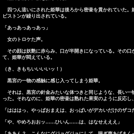
四つん這いにされた姫華は後ろから密壷を貫かれていた。姫
ピストンが繰り出されている。
「あっあっあっあっ」
女のトロケた声。
その顔は妖艶に赤らみ、口が半開きになっている。その口か
て、姫華が悶えている。
（き、きもちいいいいッ！）
黒宮の一物の感触に感じ入ってしまう姫華。
それは、黒宮の針金みたいな体つきと同じような、長い一物
った。それなのに、姫華の密壷は熟れた果実のように反応し
「はははっ、やっぱおまえは、おっぱいがデカいだけのザコ
「や、やめろおおッ……ひいん……は、はなせえええ」
「ああん？ こんなにグジョグジョにして、喘ぎ声あげまく