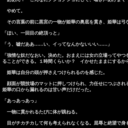
やめて。
その言葉の前に黒宮の一物が姫華の奥底を貫き、姫華は弓な
「ほい、一回目の絶頂っと」
「う、嘘だああ……い、イってなんかないいい……」
「強情な奴だなおい。決めた。おまえには女の立場ってやつ
ることができる。１時間くらいか？ イかせたままにするか
姫華は自分の頭が押さえつけられるのを感じた。
顔面が競技場のマットに押しつけられ、力任せにつぶされる
姫華の口から漏れるのは甘い声だけだった。
「あっあっあっ」
一物に貫かれるたびに体が跳ねる。
目がチカチカして何も考えられなくなる。屈辱と絶望で身も