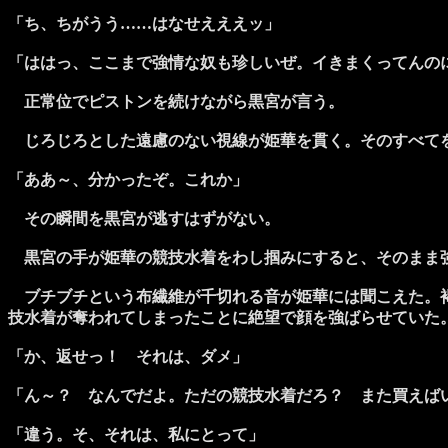
「ち、ちがうう……はなせえええッ」
「ははっ、ここまで強情な奴も珍しいぜ。イきまくってんの
正常位でピストンを続けながら黒宮が言う。
じろじろとした遠慮のない視線が姫華を貫く。そのすべてを
「ああ～、分かったぞ。これか」
その瞬間を黒宮が逃すはずがない。
黒宮の手が姫華の競技水着をわし掴みにすると、そのまま
ブチブチという布繊維が千切れる音が姫華には聞こえた。褐
技水着が奪われてしまったことに絶望で顔を強ばらせていた
「か、返せっ！ それは、ダメ」
「ん～？ なんでだよ。ただの競技水着だろ？ また買えば
「違う。そ、それは、私にとって」