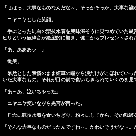
「ははっ、大事なものなんだな～。そっかそっか、大事な誰
ニヤニヤとした笑顔。
手にとった純白の競技水着を興味深そうに見つめていた黒宮
ビリという破砕音が絶望的に響き、健二からプレゼントされ
「あ、あああッ！」
慟哭。
呆然とした表情のまま姫華の瞳から涙だけがこぼれていった
いた大事なもの。それが目の前で食いちぎられていくのを見
「あ～あ、泣いちゃった」
ニヤニヤ笑いながら黒宮が言った。
丹念に競技水着を食いちぎり、粉々にしてから、その残骸を
「そんな大事なものだったんですね～。かわいそうだな～。