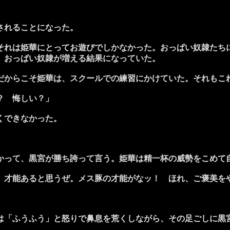
されることになった。
れは姫華にとってお遊びでしかなかった。おっぱい奴隷たち
、おっぱい奴隷が増える結果になっていた。
からこそ姫華は、スクールでの練習にかけていた。それもこ
？ 悔しい？」
くできなかった。
って、黒宮が勝ち誇って言う。姫華は精一杯の威勢をこめて
、才能あると思うぜ。メス豚の才能がなッ！ ほれ、ご褒美を
「ふうふう」と怒りで鼻息を荒くしながら、その足ごしに黒