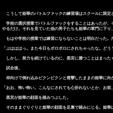
こうして姫華のバトルファックの練習場はスクールに限定
学校の選択授業でバトルファックをすることはあったが、そ
やるだけ。それを見ていた他の男子たちも姫華の軍門に下り
もはや学校の授業では練習にならないことは明白だった。だ
「ぶはははっ。また今日もボロボロにされちゃったな。どう
しかし、努力を続けているのに、黒宮に勝つことはまった
試合後。
仰向けで倒れ込みビクンビクンと痙攣したままの姫華に向か
「おお、怖い怖い。こんなにされても心折れないとか、お前
黒宮が姫華の顔面を踏みつぶした。
そのままぐりぐりと姫華の顔面を足裏で踏みにじる。姫華は