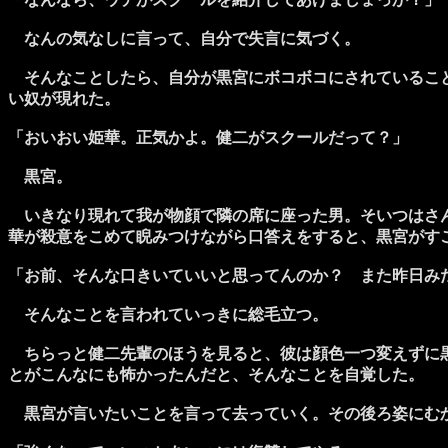
なんの気なしに言って、自分で失言に気づく。
そんなことしたら、自分が黒宮にボコボコにされていること
い奴が現れた。
「おいおい姫華。正気かよ。健二がスクールだって？」
黒宮。
いきなり現れて我が物顔で隣の席に座った男。そいつはさん
華が殺意をこめて睨みつけながら口答えをすると、黒宮がす
「お前、そんな口きいていいと思ってんのか？ また昨日み
そんなことを言われていっきに総毛立つ。
ちらっと健二先輩のほうを見ると、彼は顔色一つ変えずに黒
とがこんなにも怖かったんだと、そんなことを自覚した。
黒宮が言いたいことを言って去っていく。その後ろ姿にむ