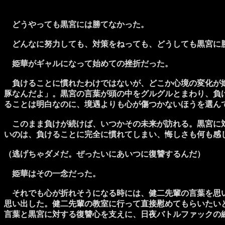
どうやっても黒宮には勝てなかった。
どんなに努力しても、対策をねっても、どうしても黒宮に
姫華がギャルになって始めての挫折だった。
負けることに慣れたわけではないが、どこか心境の変化が姫
豚なんだよ」。黒宮の言葉が頭の中をグルグルとまわり、負
ることは明白なのに、境遇よりも心が傷つかないほうを選ん
このまま負けが続けば、いつかその未来が訪れる。黒宮に対
いのは、負けることに完全に慣れてしまい、悔しさも何も感
（逃げちゃダメだ。ぜったいにあいつに復讐するんだ）
姫華はその一念だった。
それでも心が折れそうになる時には、健二先輩の言葉を思い
思い出した。健二先輩の教室に行って直接慰めてもらいたい
言葉と黒宮に対する復讐心を支えに、日夜バトルファックの