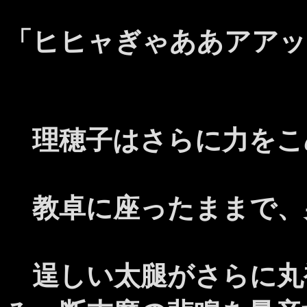
「ヒヒャぎゃああアアッ
理穂子はさらに力をこ
教卓に座ったままで、
逞しい太腿がさらに丸