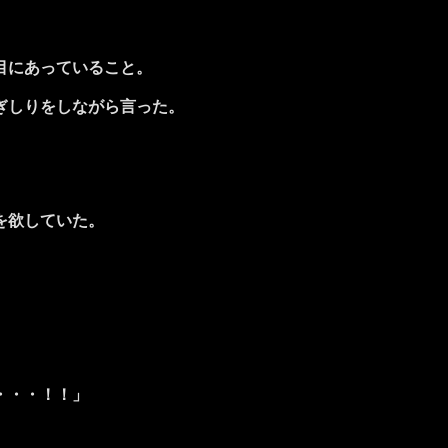
。
目にあっていること。
ぎしりをしながら言った。
を欲していた。
・・・！！」