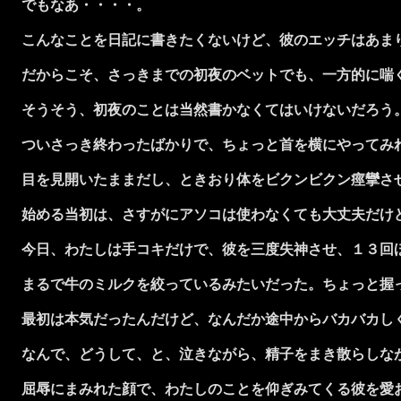
でもなあ・・・・。
こんなことを日記に書きたくないけど、彼のエッチはあまり
だからこそ、さっきまでの初夜のベットでも、一方的に喘
そうそう、初夜のことは当然書かなくてはいけないだろう
ついさっき終わったばかりで、ちょっと首を横にやってみれ
目を見開いたままだし、ときおり体をビクンビクン痙攣させ
始める当初は、さすがにアソコは使わなくても大丈夫だけど
今日、わたしは手コキだけで、彼を三度失神させ、１３回
まるで牛のミルクを絞っているみたいだった。ちょっと握っ
最初は本気だったんだけど、なんだか途中からバカバカしく
なんで、どうして、と、泣きながら、精子をまき散らしな
屈辱にまみれた顔で、わたしのことを仰ぎみてくる彼を愛