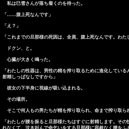
私は巳雪さんが落ち着くのを待った。
「……腹上死なんです」
「え？」
「これまでの旦那様の死因は、全員、腹上死なんです。わた
ドクン、と。
心臓が大きく鳴った。
「わたしの性器は、男性の精を搾り取るために進化している
射精しっぱなしですから」
彼女の下半身に視線が吸い込まれる。
その場所。
そこで何人もの男たちが精を搾り取られ、命まで搾り取られ
「わたしが腰を振ると旦那様たちはすぐに射精します。その
れなくて、泣き叫んで命乞いをする旦那様に容赦なく腰をふ