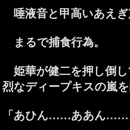
唾液音と甲高いあえぎ
まるで捕食行為。
姫華が健二を押し倒し
烈なディープキスの嵐
「あひん……ああん……