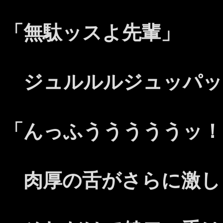
「無駄ッスよ先輩」
ジュルルルジュッパッ
「んっふうううううッ！
肉厚の舌がさらに激し